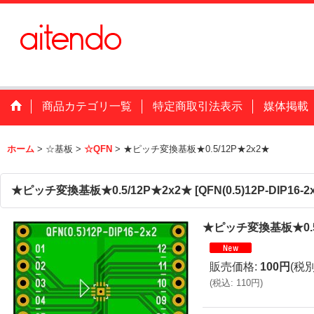
商品カテゴリ一覧
特定商取引法表示
媒体掲載
ホーム
>
☆基板
>
☆QFN
>
★ピッチ変換基板★0.5/12P★2x2★
★ピッチ変換基板★0.5/12P★2x2★
[
QFN(0.5)12P-DIP16-2
★ピッチ変換基板★0.5
販売価格
:
100円
(税別
(
税込
:
110円
)