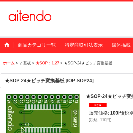
商品カテゴリ一覧
特定商取引法表示
媒体掲載
ホーム
>
☆基板
>
★SOP：1.27
>
★SOP-24★ピッチ変換基板
★SOP-24★ピッチ変換基板
[
IOP-SOP24
]
★SOP-24★ピッチ
販売価格
:
100円
(税別
(
税込
:
110円
)