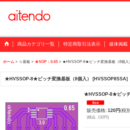
商品カテゴリ一覧
特定商取引法表示
媒体掲載
ホーム
>
☆基板
>
★SOP：0.65
>
★HVSSOP-8★ピッチ変換基板（8個入
★HVSSOP-8★ピッチ変換基板（8個入）
[
HVSSOP8SSA
]
★HVSSOP-8★ピ
販売価格
:
120円
(税別
(
税込
:
132円
)