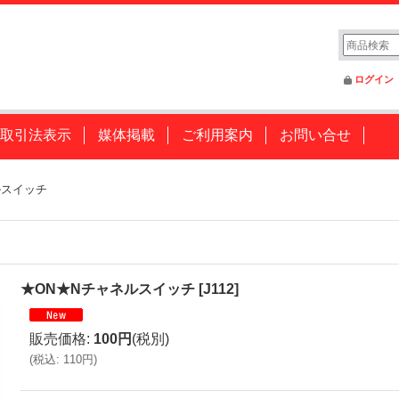
ログイン
取引法表示
媒体掲載
ご利用案内
お問い合せ
ルスイッチ
★ON★Nチャネルスイッチ
[
J112
]
販売価格
:
100円
(税別)
(
税込
:
110円
)