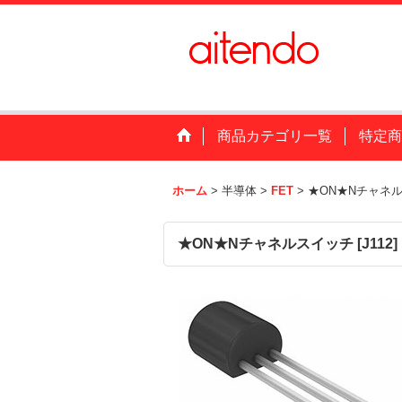
商品カテゴリ一覧
特定商
ホーム
>
半導体
>
FET
>
★ON★Nチャネ
★ON★Nチャネルスイッチ
[
J112
]