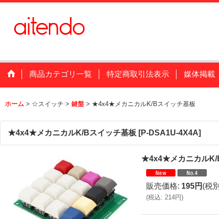
商品カテゴリ一覧
特定商取引法表示
媒体掲載
ホーム
>
☆スイッチ
>
鍵盤
>
★4x4★メカニカルK/Bスイッチ基板
★4x4★メカニカルK/Bスイッチ基板
[
P-DSA1U-4X4A
]
★4x4★メカニカルK
販売価格
:
195円
(税別
(
税込
:
214円
)