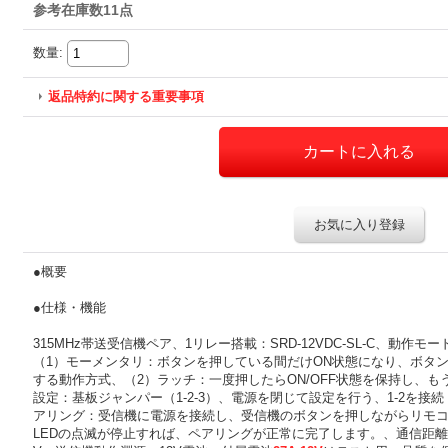
参考在庫数11点
数量
:
返品特約に関する重要事項
お気に入り登録
●概要
●仕様・機能
315MHz帯送受信機ペア、1リレー搭載：SRD-12VDC-SL-C、動作
（1）モーメンタリ：ボタンを押している間だけON状態になり、ボタン
する動作方式、（2）ラッチ：一度押したらON/OFF状態を保持し、
設定：基板ジャンパー（1-2-3）、電源を閉じて設定を行う、1-2を接
アリング：受信機に電源を接続し、受信機のボタンを押しながらリモ
LEDの点滅が停止すれば、ペアリングが正常に完了します。、通信距離の目