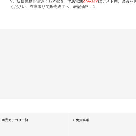
V、送信機動作淵源：12V電池、付属電池
27A-12V
はテスト用、品質を
ください、在庫限りで販売終了へ、表記価格：1
商品カテゴリ一覧
免責事項