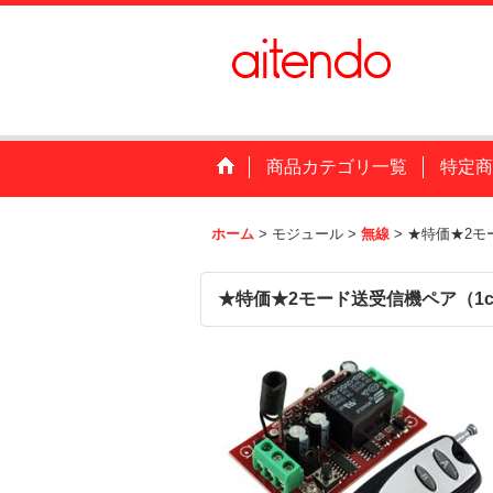
商品カテゴリ一覧
特定商
ホーム
>
モジュール
>
無線
>
★特価★2モ
★特価★2モード送受信機ペア（1c