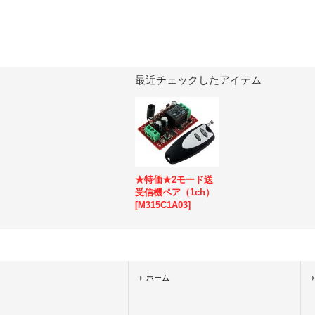
最近チェックしたアイテム
★特価★2モード送
受信機ペア（1ch）
[
M315C1A03
]
ホーム