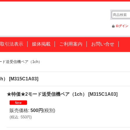
ログイン
取引法表示
媒体掲載
ご利用案内
お問い合せ
ード送受信機ペア（1ch）
h）
[
M315C1A03
]
★特価★2モード送受信機ペア（1ch）
[
M315C1A03
]
販売価格
:
500円
(税別)
(
税込
:
550円
)