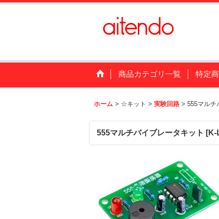
商品カテゴリ一覧
特定商
ホーム
>
☆キット
>
実験回路
>
555マル
555マルチバイブレータキット
[
K-