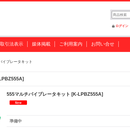
ログイン
取引法表示
媒体掲載
ご利用案内
お問い合せ
チバイブレータキット
LPBZ555A
]
555マルチバイブレータキット
[
K-LPBZ555A
]
準備中