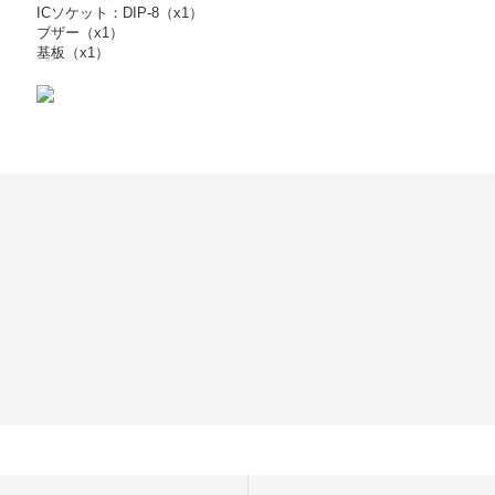
ICソケット：DIP-8（x1）
ブザー（x1）
基板（x1）