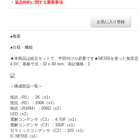
返品特約に関する重要事項
お気に入り登録
●概要
●仕様・機能
★本商品は組立キットで、半田付けが必要です★NE555を使った無安
4.5V、基板寸法：32 x 49 mm、表記価格：1
＜構成部品一覧＞
抵抗（R1）：2K（x1）
抵抗（R2）：100K（x1）
抵抗（R3/R4）：200Ω（x2）
LED（x2）
電解コンデンサ（C1）：4.7UF（x1）
電解コンデンサ（C3）：10UF（x1）
セラミックコンデンサ（C2）：103（x1）
IC NE555（x1）