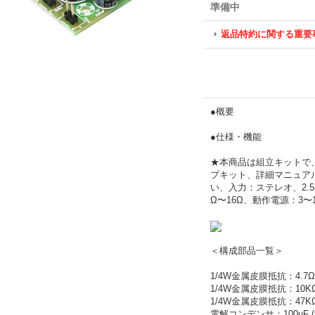
準備中
返品特約に関する重要
●概要
●仕様・機能
★本商品は組立キットで
プキット、詳細マニュア
い、入力：ステレオ、2.5
Ω〜16Ω、動作電源：3〜1
＜構成部品一覧＞
1/4W金属皮膜抵抗：4.7Ω (
1/4W金属皮膜抵抗：10KΩ 
1/4W金属皮膜抵抗：47KΩ 
電解コンデンサ：100uF (x