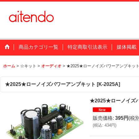
商品カテゴリ一覧
特定商取引法表示
媒体掲載
ホーム
>
☆キット
>
オーディオ
>
★2025★ローノイズパワーアンプキッ
★2025★ローノイズパワーアンプキット
[
K-2025A
]
★2025★ローノイ
販売価格
:
395円
(税別
(
税込
:
434円
)