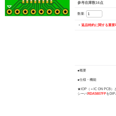
参考在庫数16点
数量
:
返品特約に関する重要
●概要
●仕様・機能
★IOP（＝IC ON 
シーバ
RDA5807FP
をDI