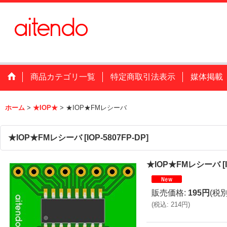
商品カテゴリ一覧
特定商取引法表示
媒体掲載
ホーム
>
★IOP★
>
★IOP★FMレシーバ
★IOP★FMレシーバ
[
IOP-5807FP-DP
]
★IOP★FMレシーバ
[
販売価格
:
195円
(税別
(
税込
:
214円
)