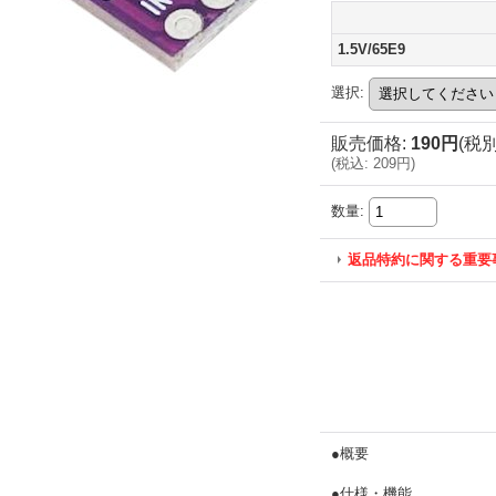
1.5V/65E9
選択
:
販売価格
:
190円
(税別
(
税込
:
209円
)
数量
:
返品特約に関する重要
●概要
●仕様・機能