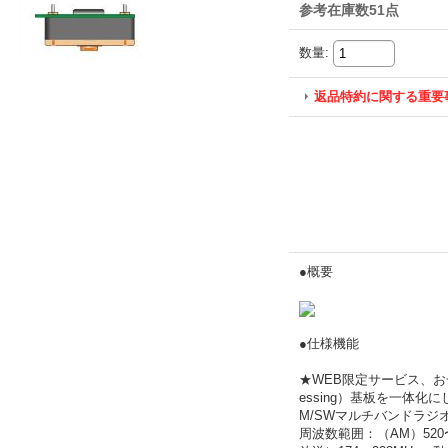
参考在庫数51点
数量
:
返品特約に関する重要
●概要
●仕様機能
★WEB限定サービス、お一人
essing）基板を一体
M/SWマルチバンドラジ
周波数範囲：（AM）520〜