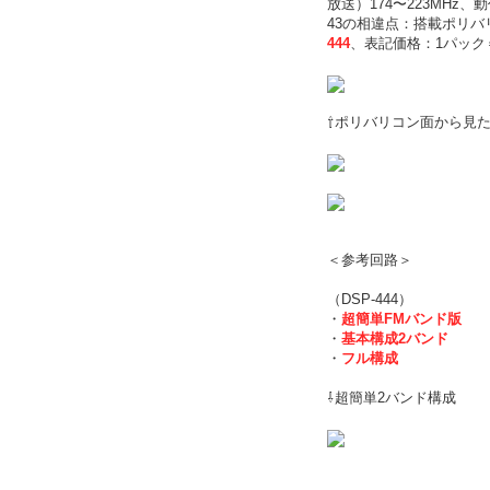
放送）174〜223MHz、
43の相違点：搭載ポリ
444
、表記価格：1パック
⇧ポリバリコン面から見
＜参考回路＞
（DSP-444）
・
超簡単FMバンド版
・
基本構成2バンド
・
フル構成
⇩超簡単2バンド構成