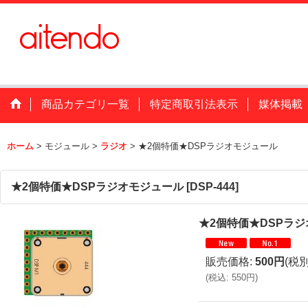
商品カテゴリ一覧
特定商取引法表示
媒体掲載
ホーム
>
モジュール
>
ラジオ
>
★2個特価★DSPラジオモジュール
★2個特価★DSPラジオモジュール
[
DSP-444
]
★2個特価★DSPラ
販売価格
:
500円
(税別
(
税込
:
550円
)