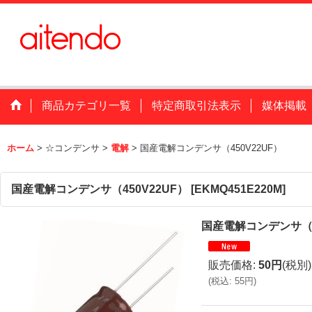
商品カテゴリ一覧
特定商取引法表示
媒体掲載
ホーム
>
☆コンデンサ
>
電解
>
国産電解コンデンサ（450V22UF）
国産電解コンデンサ（450V22UF）
[
EKMQ451E220M
]
国産電解コンデンサ（4
販売価格
:
50円
(税別)
(
税込
:
55円
)