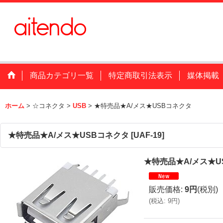
商品カテゴリ一覧
特定商取引法表示
媒体掲載
ホーム
>
☆コネクタ
>
USB
>
★特売品★A/メス★USBコネクタ
★特売品★A/メス★USBコネクタ
[
UAF-19
]
★特売品★A/メス★U
販売価格
:
9円
(税別)
(
税込
:
9円
)