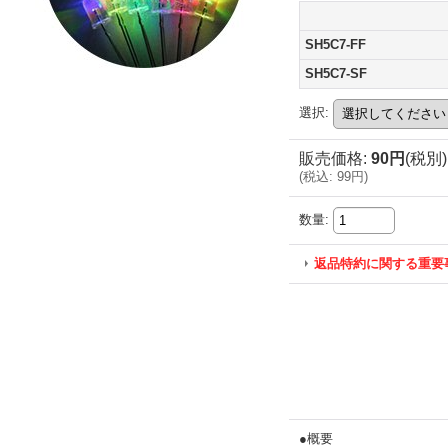
SH5C7-FF
SH5C7-SF
選択
:
販売価格
:
90円
(税別)
(
税込
:
99円
)
数量
:
返品特約に関する重要
●概要