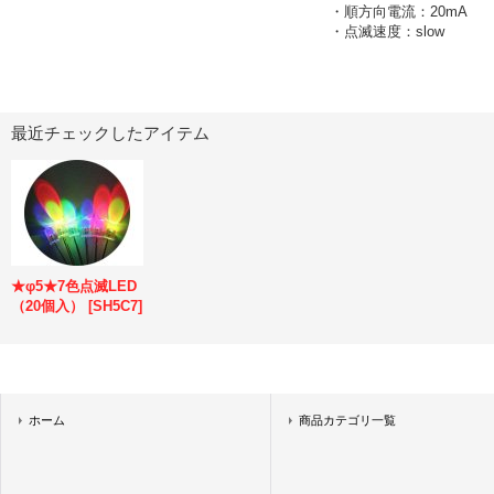
・順方向電流：20mA
・点滅速度：slow
最近チェックしたアイテム
★φ5★7色点滅LED
（20個入）
[
SH5C7
]
ホーム
商品カテゴリ一覧