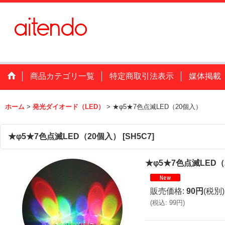
商品カテゴリ一覧
特定商取引法表示
媒体掲載
ホーム
>
発光ダイオード（LED）
>
★φ5★7色点滅LED（20個入）
★φ5★7色点滅LED（20個入）
[
SH5C7
]
★φ5★7色点滅LED（
販売価格
:
90円
(税別)
(
税込
:
99円
)