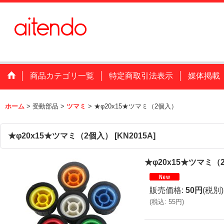
商品カテゴリ一覧
特定商取引法表示
媒体掲載
ホーム
>
受動部品
>
ツマミ
>
★φ20x15★ツマミ（2個入）
★φ20x15★ツマミ（2個入）
[
KN2015A
]
★φ20x15★ツマミ（
販売価格
:
50円
(税別)
(
税込
:
55円
)