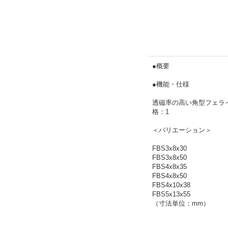
●概要
●機能・仕様
透磁率の高い角型フェラ
格：1
＜バリエーション＞
FBS3x8x30
FBS3x8x50
FBS4x8x35
FBS4x8x50
FBS4x10x38
FBS5x13x55
（寸法単位：mm）