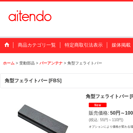
商品カテゴリ一覧
特定商取引法表示
媒体掲載
ホーム
>
受動部品
>
バーアンテナ
>
角型フェライトバー
角型フェライトバー
[
FBS
]
角型フェライトバー
[
販売価格
:
50円～10
(
税込
:
55円～110円
)
オプションにより価格が変わる