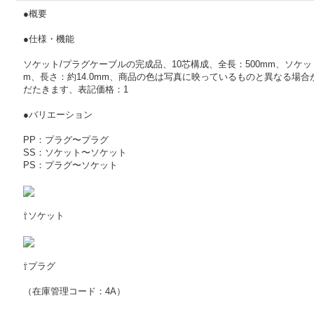
●概要
●仕様・機能
ソケット/プラグケーブルの完成品、10芯構成、全長：500mm、ソケット：角型
m、長さ：約14.0mm、商品の色は写真に映っているものと異なる場
だたきます、表記価格：1
●バリエーション
PP：プラグ〜プラグ
SS：ソケット〜ソケット
PS：プラグ〜ソケット
⇧ソケット
⇧プラグ
（在庫管理コード：4A）