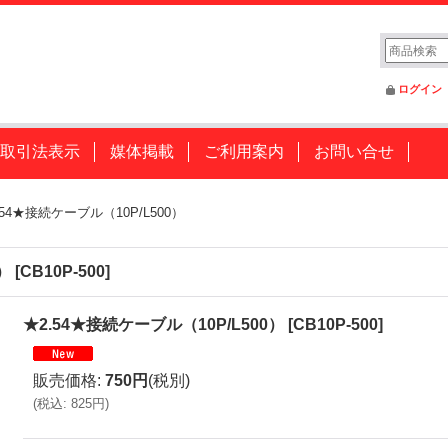
ログイン
取引法表示
媒体掲載
ご利用案内
お問い合せ
.54★接続ケーブル（10P/L500）
）
[
CB10P-500
]
★2.54★接続ケーブル（10P/L500）
[
CB10P-500
]
販売価格
:
750円
(税別)
(
税込
:
825円
)