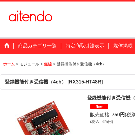
商品カテゴリ一覧
特定商取引法表示
媒体掲載
ホーム
>
モジュール
>
無線
>
登録機能付き受信機（4ch）
登録機能付き受信機（4ch）
[
RX315-HT48R
]
登録機能付き受信機（
販売価格
:
750円
(税別
(
税込
:
825円
)