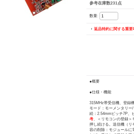
参考在庫数231点
数量
:
返品特約に関する重要
●概要
●仕様・機能
315MHz帯受信機、登
モード：モーメンタリー/ラ
続：2.54mmピッチ7P、
考
、＜リモコンの登録＞
押し続ける。送信機（リ
容の削除：モジュールに