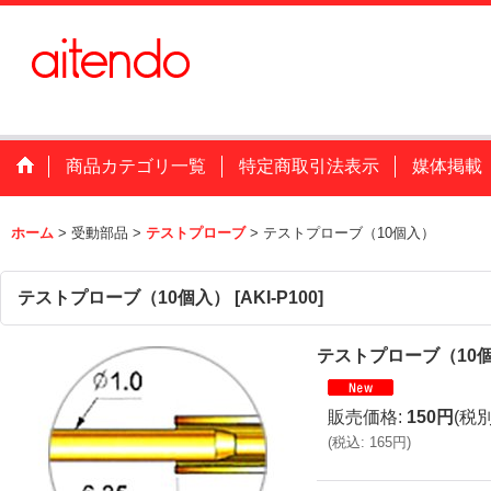
商品カテゴリ一覧
特定商取引法表示
媒体掲載
ホーム
>
受動部品
>
テストプローブ
>
テストプローブ（10個入）
テストプローブ（10個入）
[
AKI-P100
]
テストプローブ（10
販売価格
:
150円
(税別
(
税込
:
165円
)