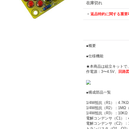
在庫切れ
返品特約に関する重要
●概要
●仕様機能
★本商品は組立キットで
作電源：3〜4.5V、
回路
●構成部品一覧
1/4W抵抗（R1）：4.7K
1/4W抵抗（R2）：1MΩ
1/4W抵抗（R3）：10KΩ
電解コンデンサ（C1）：4
電解コンデンサ（C2）：1
トランジスタ（Q1、Q2）：