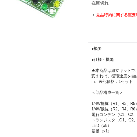
在庫切れ
返品特約に関する重要
●概要
●仕様・機能
★本商品は組立キットで
変えれば、循環速度を自
m、表記価格：1セット
＜部品構成一覧＞
1/4W抵抗（R1、R3、R5
1/4W抵抗（R2、R4、R6
電解コンデン（C1、C2、C
トランジスタ（Q1、Q2、Q
LED（x9）
基板（x1）