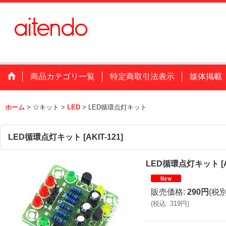
商品カテゴリ一覧
特定商取引法表示
媒体掲載
ホーム
>
☆キット
>
LED
>
LED循環点灯キット
LED循環点灯キット
[
AKIT-121
]
LED循環点灯キット
[
販売価格
:
290円
(税別
(
税込
:
319円
)