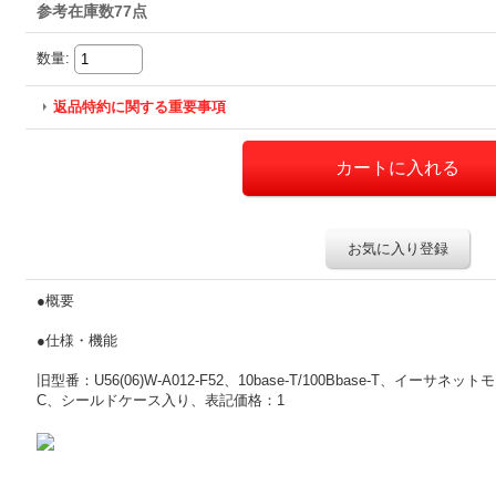
参考在庫数77点
数量
:
返品特約に関する重要事項
お気に入り登録
●概要
●仕様・機能
旧型番：U56(06)W-A012-F52、10base-T/100Bbase-T、イー
C、シールドケース入り、表記価格：1