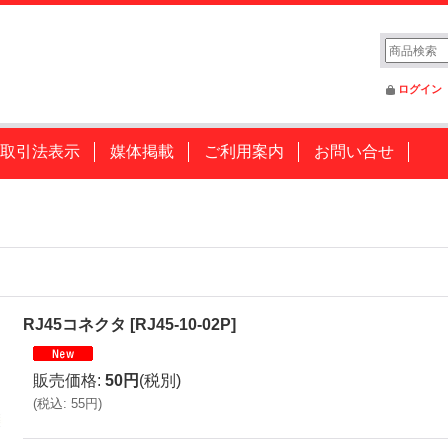
ログイン
取引法表示
媒体掲載
ご利用案内
お問い合せ
RJ45コネクタ
[
RJ45-10-02P
]
販売価格
:
50円
(税別)
(
税込
:
55円
)