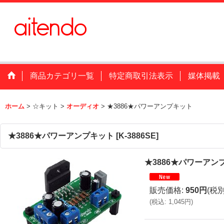
商品カテゴリ一覧
特定商取引法表示
媒体掲載
ホーム
>
☆キット
>
オーディオ
>
★3886★パワーアンプキット
★3886★パワーアンプキット
[
K-3886SE
]
★3886★パワーアン
販売価格
:
950円
(税別
(
税込
:
1,045円
)