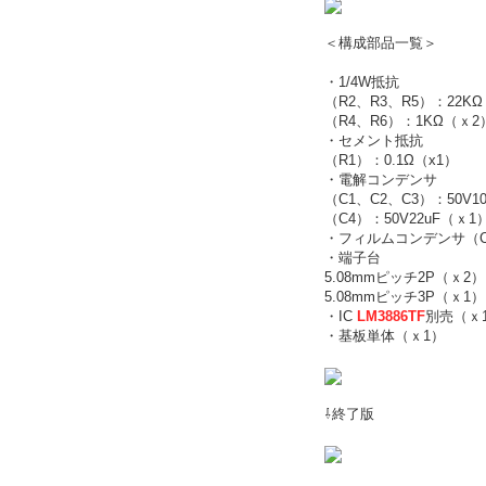
＜構成部品一覧＞
・1/4W抵抗
（R2、R3、R5）：22K
（R4、R6）：1KΩ（ｘ2
・セメント抵抗
（R1）：0.1Ω（x1）
・電解コンデンサ
（C1、C2、C3）：50V1
（C4）：50V22uF（ｘ1
・フィルムコンデンサ（C
・端子台
5.08mmピッチ2P（ｘ2）
5.08mmピッチ3P（ｘ1）
・IC
LM3886TF
別売（ｘ
・基板単体（ｘ1）
⇩終了版