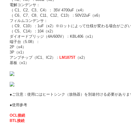
電解コンデンサ：
（ C1、C2、C3、C4）： 35V 4700uF（x4）
（ C6、C7、C8、C11、C12、C13）：50V22uF（x6）
フィルムコンデンサ：
（ C9、C10）：1uF（x2）※ロットによって仕様が変わる場合がござ
（ C5、C14）：104（x2）
ダイオードブリッジ（4A/600V）：KBL406（x1）
端子台（5.08）：
2P（x4）
3P（x1）
アンプチップ（IC1、IC2）：
LM1875T
（x2）
基板（x1）
●ご注意：使用にはヒートシンク（放熱器）を別途付ける必要がありま
●使用参考
OCL接続
BTL接続