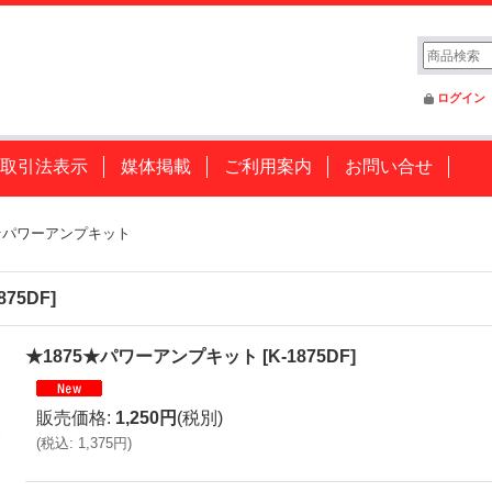
ログイン
取引法表示
媒体掲載
ご利用案内
お問い合せ
5★パワーアンプキット
875DF
]
★1875★パワーアンプキット
[
K-1875DF
]
販売価格
:
1,250円
(税別)
(
税込
:
1,375円
)