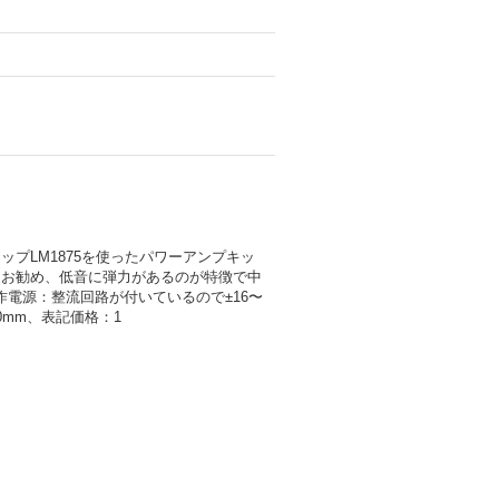
プLM1875を使ったパワーアンプキッ
にお勧め、低音に弾力があるのが特徴で中
作電源：整流回路が付いているので±16〜
0mm、表記価格：1