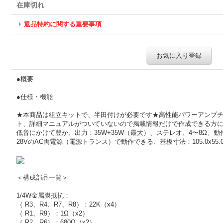
在庫切れ
返品特約に関する重要事項
お気に入り登録
●概要
●仕様・機能
★本商品は組立キットで、半田付けが必要です★高性能パワーアンプチッ
ト、詳細マニュアルがついていないので掲載情報だけで作成できる方
低音にかけて豊か、出力：35W+35W（最大）、ステレオ、4〜8Ω、動
28VのAC両電源（電源トランス）で動作できる、基板寸法：105.0x55.
＜構成部品一覧＞
1/4W金属膜抵抗：
（ R3、R4、R7、R8）：22K（x4）
（ R1、R9）：1Ω（x2）
（ R2、R6）：680Ω（x2）