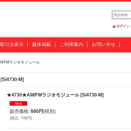
ログイン
取引法表示
媒体掲載
ご利用案内
お問い合せ
AM/FMラジオモジュール
[
Si4730-M
]
★4730★AM/FMラジオモジュール
[
Si4730-M
]
販売価格
:
680円
(税別)
(
税込
:
748円
)