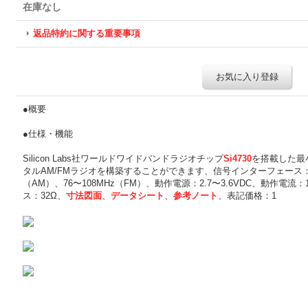
在庫なし
返品特約に関する重要事項
お気に入り登録
●概要
●仕様・機能
Silicon Labs社ワールドワイドバンドラジオチップ
Si4730
を搭載した最
タルAM/FMラジオを構築することができます、信号インターフェース：I2
（AM）、76〜108MHz（FM）、動作電源：2.7〜3.6VDC、動作電
ス：32Ω、
寸法図面
、
データシート
、
参考ノート
、表記価格：1