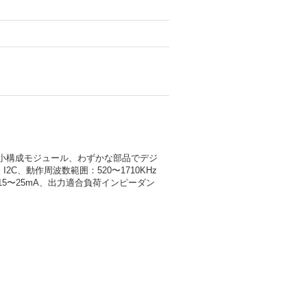
小構成モジュール、わずかな部品でデジ
C、動作周波数範囲：520〜1710KHz
流：15〜25mA、出力適合負荷インピーダン