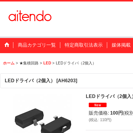
商品カテゴリ一覧
特定商取引法表示
媒体掲載
ホーム
>
★集積回路
>
LED
>
LEDドライバ（2個入）
LEDドライバ（2個入）
[
AH6203
]
LEDドライバ（2個入
販売価格
:
100円
(税別
(
税込
:
110円
)