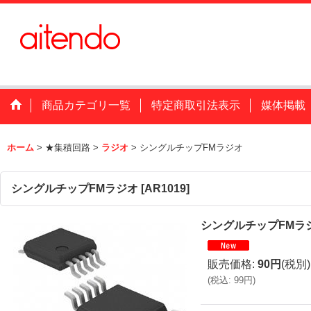
商品カテゴリ一覧
特定商取引法表示
媒体掲載
ホーム
>
★集積回路
>
ラジオ
>
シングルチップFMラジオ
シングルチップFMラジオ
[
AR1019
]
シングルチップFMラ
販売価格
:
90円
(税別)
(
税込
:
99円
)