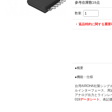
参考在庫数19点
数量
:
返品特約に関する重要
●概要
●機能・仕様
台湾AIROHA社製シン
ルインターフェース、周波数
アナログ出力とラインレベル
019
データシート
、表記価