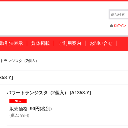
ログイン
取引法表示
媒体掲載
ご利用案内
お問い合せ
トランジスタ（2個入）
358-Y
]
パワートランジスタ（2個入）
[
A1358-Y
]
販売価格
:
90円
(税別)
(
税込
:
99円
)