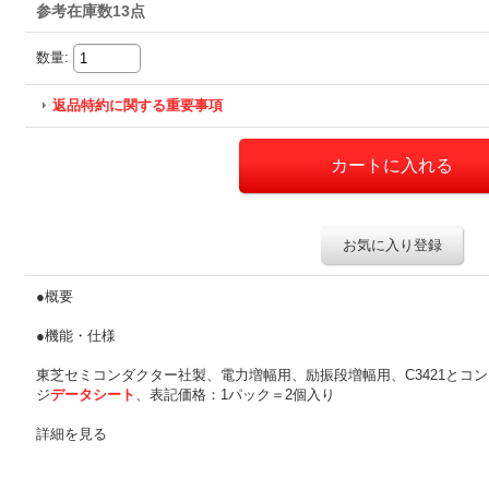
参考在庫数13点
数量
:
返品特約に関する重要事項
お気に入り登録
●概要
●機能・仕様
東芝セミコンダクター社製、電力増幅用、励振段増幅用、C3421とコンプリ
ジ
データシート
、表記価格：1パック＝2個入り
詳細を見る