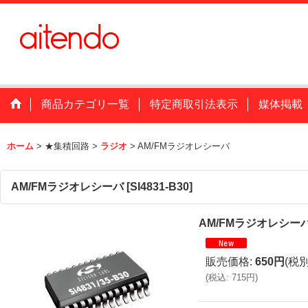
商品カテゴリ一覧
特定商取引法表示
媒体掲載
ホーム
>
★集積回路
>
ラジオ
>
AM/FMラジオレシーバ
AM/FMラジオレシーバ
[
SI4831-B30
]
AM/FMラジオレシー
販売価格
:
650円
(税別
(
税込
:
715円
)