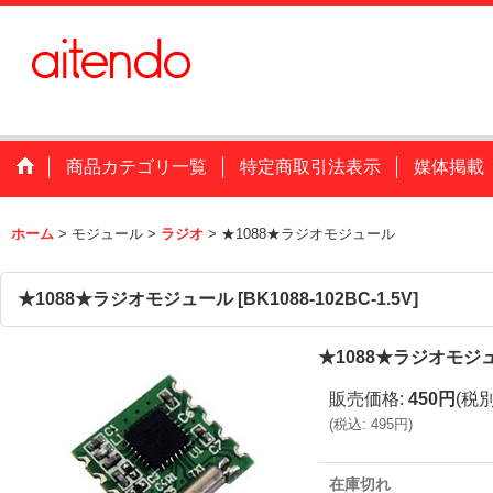
商品カテゴリ一覧
特定商取引法表示
媒体掲載
ホーム
>
モジュール
>
ラジオ
>
★1088★ラジオモジュール
★1088★ラジオモジュール
[
BK1088-102BC-1.5V
]
★1088★ラジオモジ
販売価格
:
450円
(税別
(
税込
:
495円
)
在庫切れ