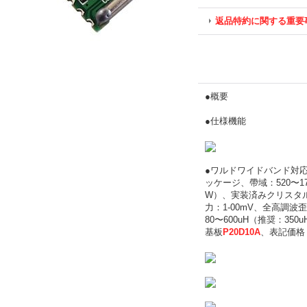
返品特約に関する重要
●概要
●仕様機能
●ワルドワイドバンド対応
ッケージ、帶域：520〜171
W）、実装済みクリスタル：3
力：1-00mV、全高調波歪（
80〜600uH（推奨：35
基板
P20D10A
、表記価格