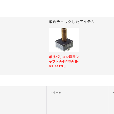
最近チェックしたアイテム
ポリパリコン延長シ
ャフト★444型★
[
N-
M1.7X15U
]
ホーム