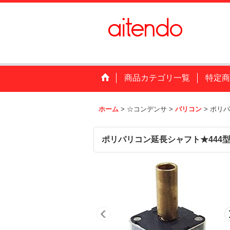
商品カテゴリ一覧
特定商
ホーム
>
☆コンデンサ
>
バリコン
>
ポリパ
ポリパリコン延長シャフト★444