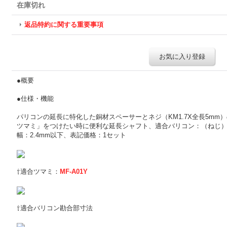
在庫切れ
返品特約に関する重要事項
お気に入り登録
●概要
●仕様・機能
パリコンの延長に特化した銅材スペーサーとネジ（KM1.7X全長5mm
ツマミ」をつけたい時に便利な延長シャフト、適合バリコン：（ねじ）M
幅：2.4mm以下、表記価格：1セット
⇧適合ツマミ：
MF-A01Y
⇧適合バリコン勘合部寸法