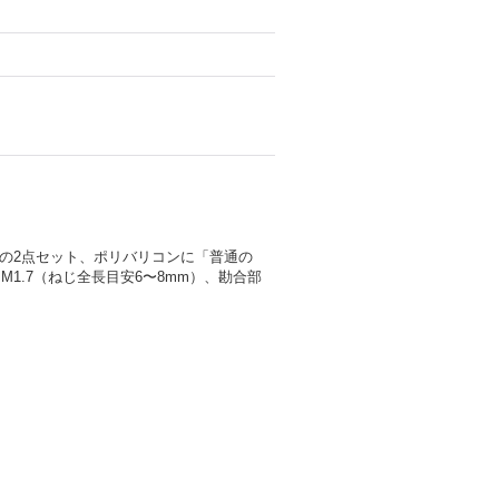
）の2点セット、ポリバリコンに「普通の
1.7（ねじ全長目安6〜8mm）、勘合部