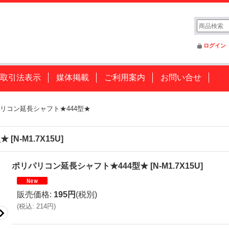
ログイン
取引法表示
媒体掲載
ご利用案内
お問い合せ
リコン延長シャフト★444型★
型★
[
N-M1.7X15U
]
ポリパリコン延長シャフト★444型★
[
N-M1.7X15U
]
販売価格
:
195円
(税別)
(
税込
:
214円
)