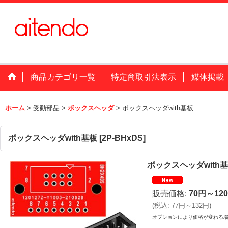
商品カテゴリ一覧
特定商取引法表示
媒体掲載
ホーム
>
受動部品
>
ボックスヘッダ
>
ボックスヘッダwith基板
ボックスヘッダwith基板
[
2P-BHxDS
]
ボックスヘッダwith
販売価格
:
70円～12
(
税込
:
77円～132円
)
オプションにより価格が変わる