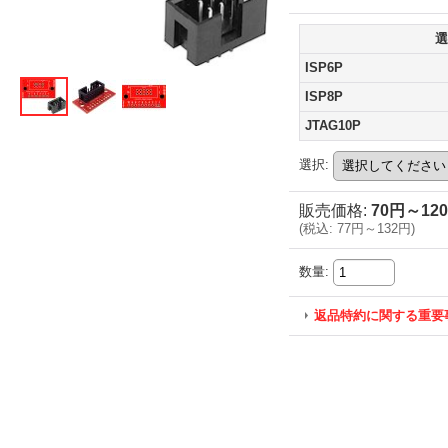
選
ISP6P
ISP8P
JTAG10P
選択
:
販売価格
:
70円～12
(
税込
:
77円～132円
)
数量
:
返品特約に関する重要