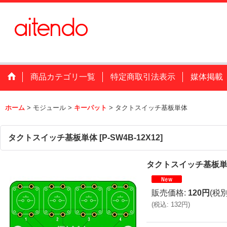
商品カテゴリ一覧
特定商取引法表示
媒体掲載
ホーム
>
モジュール
>
キーパット
>
タクトスイッチ基板単体
タクトスイッチ基板単体
[
P-SW4B-12X12
]
タクトスイッチ基板
販売価格
:
120円
(税別
(
税込
:
132円
)