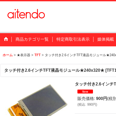
商品カテゴリ一覧
特定商取引法表示
媒体掲載
ホーム
>
★表示器
>
TFT
>
タッチ付き2.6インチTFT液晶モジュール★240x
タッチ付き2.6インチTFT液晶モジュール★240x320★
[
TFT
タッチ付き2.6インチT
販売価格
:
900円
(税別
(
税込
:
990円
)