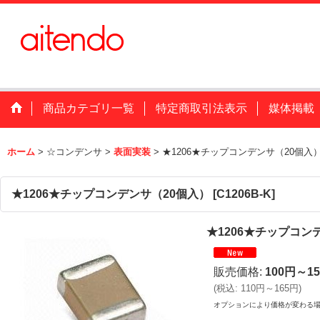
商品カテゴリ一覧
特定商取引法表示
媒体掲載
ホーム
>
☆コンデンサ
>
表面実装
>
★1206★チップコンデンサ（20個入
★1206★チップコンデンサ（20個入）
[
C1206B-K
]
★1206★チップコン
販売価格
:
100円～1
(
税込
:
110円～165円
)
オプションにより価格が変わる