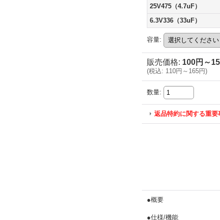
25V475（4.7uF）
6.3V336（33uF）
容量
:
販売価格
:
100円～1
(
税込
:
110円～165円
)
数量
:
返品特約に関する重要
●概要
●仕様/機能