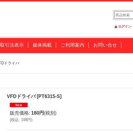
ログイン
取引法表示
媒体掲載
ご利用案内
お問い合せ
FDドライバ
VFDドライバ
[
PT6315-S
]
販売価格
:
180円
(税別)
(
税込
:
198円
)