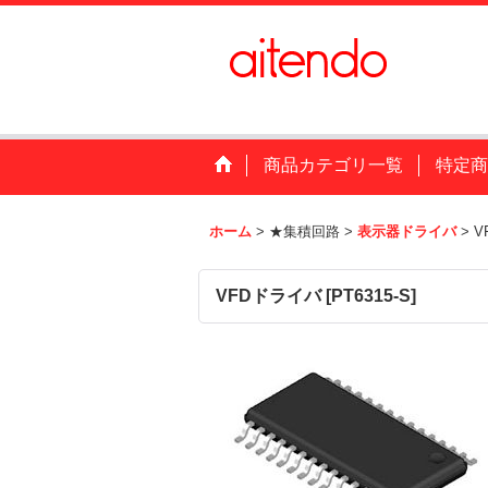
商品カテゴリ一覧
特定商
ホーム
>
★集積回路
>
表示器ドライバ
>
V
VFDドライバ
[
PT6315-S
]