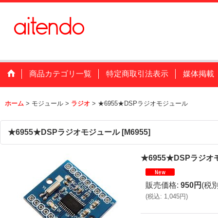
商品カテゴリ一覧
特定商取引法表示
媒体掲載
ホーム
>
モジュール
>
ラジオ
>
★6955★DSPラジオモジュール
★6955★DSPラジオモジュール
[
M6955
]
★6955★DSPラジ
販売価格
:
950円
(税別
(
税込
:
1,045円
)