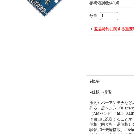
参考在庫数41点
数量
:
返品特約に関する重要
●概要
●仕様・機能
抵抗やバーアンテナなどの
作る、超〜シンプルait
（AMバンド）150-3,00
で自由に設定することが
位相（同位相・逆位相）を
騒音抑圧機能搭載、2.5