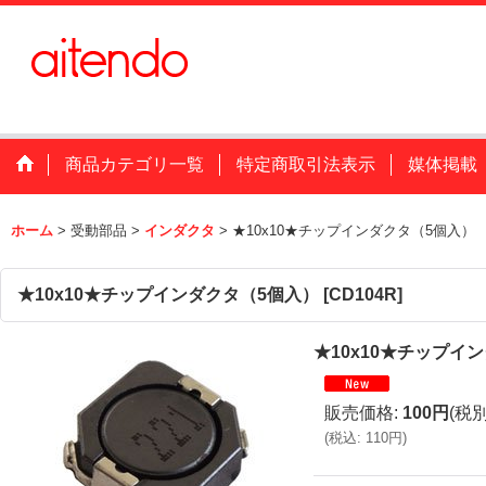
商品カテゴリ一覧
特定商取引法表示
媒体掲載
ホーム
>
受動部品
>
インダクタ
>
★10x10★チップインダクタ（5個入）
★10x10★チップインダクタ（5個入）
[
CD104R
]
★10x10★チップイ
販売価格
:
100円
(税別
(
税込
:
110円
)