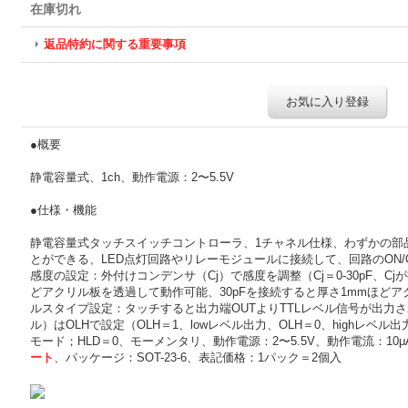
在庫切れ
返品特約に関する重要事項
お気に入り登録
●概要
静電容量式、1ch、動作電源：2〜5.5V
●仕様・機能
静電容量式タッチスイッチコントローラ、1チャネル仕様、わずかの部
とができる、LED点灯回路やリレーモジュールに接続して、回路のON/
感度の設定：外付けコンデンサ（Cj）で感度を調整（Cj＝0-30pF、Cj
どアクリル板を透過して動作可能、30pFを接続すると厚さ1mmほど
ルスタイプ設定：タッチすると出力端OUTよりTTLレベル信号が出力され
ル）はOLHで設定（OLH＝1、lowレベル出力、OLH＝0、highレベ
モード；HLD＝0、モーメンタリ、動作電源：2〜5.5V、動作電流：10μ
ート
、パッケージ：SOT-23-6、表記価格：1パック＝2個入