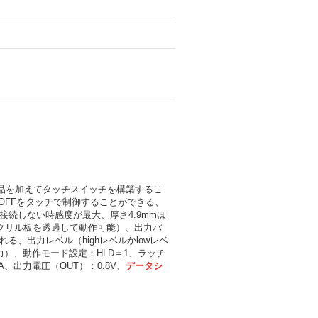
品を加えてタッチスイッチを構築するこ
OFFをタッチで制御することができる、
が接続しない時感度が最大、厚さ4.9mmほ
アクリル板を透過して動作可能）、出力パ
る、出力レベル（highレベルかlowレベ
ル出力）、動作モード設定：HLD＝1、ラッチ
A、出力電圧（OUT）：0.8V、
データシ