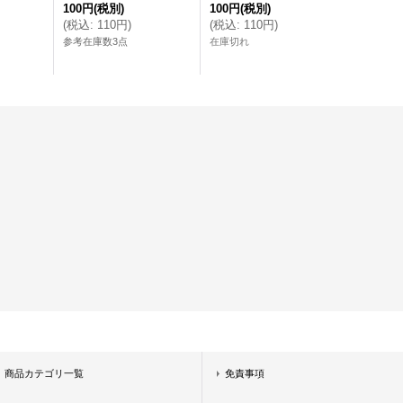
100円
(税別)
100円
(税別)
(
税込
:
110円
)
(
税込
:
110円
)
参考在庫数3点
在庫切れ
商品カテゴリ一覧
免責事項