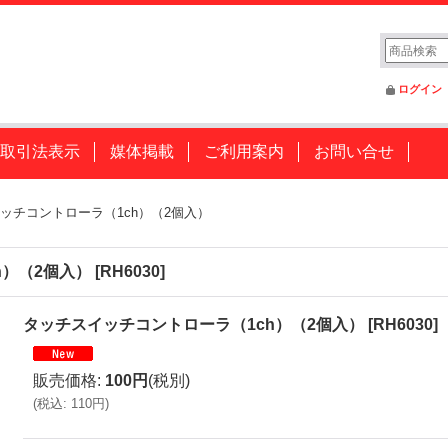
ログイン
取引法表示
媒体掲載
ご利用案内
お問い合せ
ッチコントローラ（1ch）（2個入）
h）（2個入）
[
RH6030
]
タッチスイッチコントローラ（1ch）（2個入）
[
RH6030
]
販売価格
:
100円
(税別)
(
税込
:
110円
)