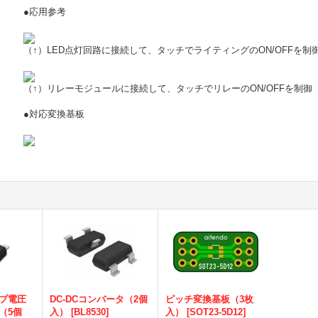
●応用参考
（↑）LED点灯回路に接続して、タッチでライティングのON/OFFを制
（↑）リレーモジュールに接続して、タッチでリレーのON/OFFを制御
●対応変換基板
プ電圧
DC-DCコンバータ（2個
ピッチ変換基板（3枚
（5個
入）
[
BL8530
]
入）
[
SOT23-5D12
]