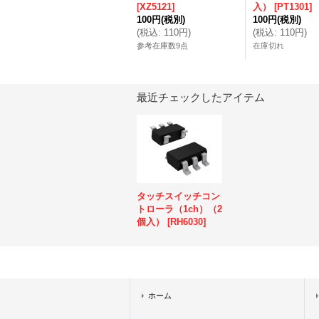
[
XZ5121
]
入）
[
PT1301
]
100円
(税別)
100円
(税別)
(
税込
:
110円
)
(
税込
:
110円
)
参考在庫数9点
在庫切れ
最近チェックしたアイテム
タッチスイッチコン
トローラ（1ch）（2
個入）
[
RH6030
]
ホーム