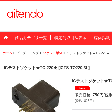
商品カテゴリ一覧
特定商取引法表示
媒体掲載
ホーム
>
プログラミング
>
ソケット単体
>
ICテストソケット★TO-220★
ICテストソケット★TO-220★
[
ICTS-TO220-3L
]
ICテストソケット★TO
販売価格
:
750円
(税別
(
税込
:
825円
)