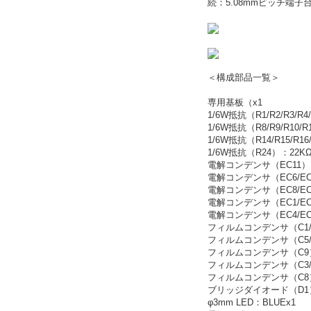
続：5.08mmピッチ端子
＜構成部品一覧＞
専用基板（x1
1/6W抵抗（R1/R2/R3/R4
1/6W抵抗（R8/R9/R10/R
1/6W抵抗（R14/R15/R16/
1/6W抵抗（R24）：22K
電解コンデンサ（EC11）：
電解コンデンサ（EC6/EC
電解コンデンサ（EC8/EC9
電解コンデンサ（EC1/EC2/
電解コンデンサ（EC4/EC5
フィルムコンデンサ（C1/C
フィルムコンデンサ（C5/C6
フィルムコンデンサ（C9）
フィルムコンデンサ（C3/C
フィルムコンデンサ（C8）：
ブリッジダイオード（D1）
φ3mm LED：BLUEx1