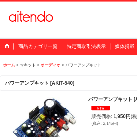
商品カテゴリ一覧
特定商取引法表示
媒体掲載
ホーム
>
☆キット
>
オーディオ
>
パワーアンプキット
パワーアンプキット
[
AKIT-540
]
パワーアンプキット
[
販売価格
:
1,950円
(税
(
税込
:
2,145円
)