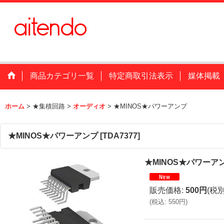
商品カテゴリ一覧
特定商取引法表示
媒体掲載
ホーム
>
★集積回路
>
オーディオ
>
★MINOS★パワーアンプ
★MINOS★パワーアンプ
[
TDA7377
]
★MINOS★パワーア
販売価格
:
500円
(税別
(
税込
:
550円
)