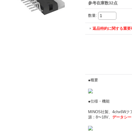
参考在庫数32点
数量
:
返品特約に関する重要
●概要
●仕様・機能
MINOS社製、4chx6W
源：8〜18V、
データシー