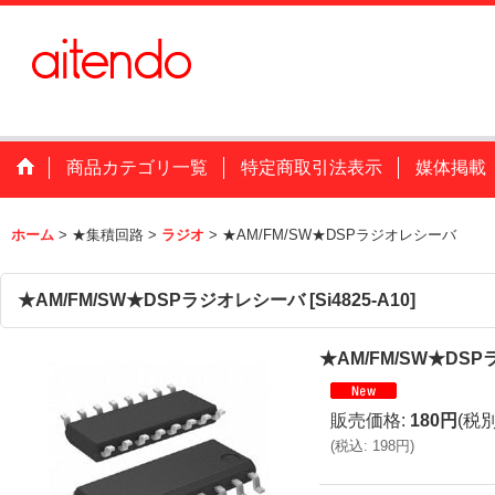
商品カテゴリ一覧
特定商取引法表示
媒体掲載
ホーム
>
★集積回路
>
ラジオ
>
★AM/FM/SW★DSPラジオレシーバ
★AM/FM/SW★DSPラジオレシーバ
[
Si4825-A10
]
★AM/FM/SW★DS
販売価格
:
180円
(税別
(
税込
:
198円
)