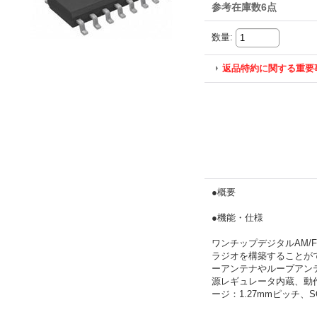
参考在庫数6点
数量
:
返品特約に関する重要
●概要
●機能・仕様
ワンチップデジタルAM/
ラジオを構築することが
ーアンテナやループアンテナ対応
源レギュレータ内蔵、動作
ージ：1.27mmピッチ、SO