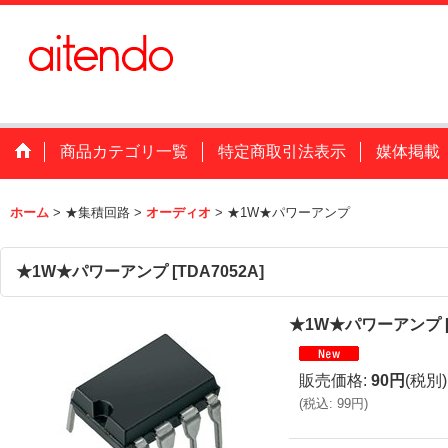
商品カテゴリ一覧
特定商取引法表示
媒体掲載
ホーム
>
★集積回路
>
オーディオ
>
★1W★パワーアンプ
★1W★パワーアンプ
[
TDA7052A
]
★1W★パワーアンプ
販売価格
:
90円
(税別)
(
税込
:
99円
)