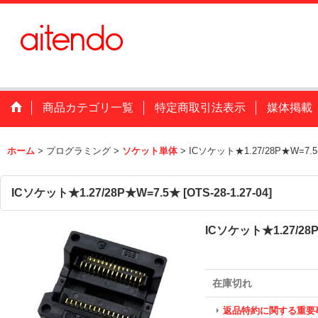
商品カテゴリ一覧
特定商取引法表示
媒体掲載
ホーム
>
プログラミング
>
ソケット単体
>
ICソケット★1.27/28P★W=7.
ICソケット★1.27/28P★W=7.5★
[
OTS-28-1.27-04
]
ICソケット★1.27/28
在庫切れ
返品特約に関する重要