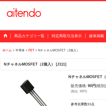
商品カテゴリ一覧
特定商取引法表示
媒体掲載
ホーム
>
半導体
>
FET
>
NチャネルMOSFET（2個入）
NチャネルMOSFET（2個入）
[
J111
]
NチャネルMOSFET
販売価格
:
90円
(税別)
(
税込
:
99円
)
参考在庫数33点