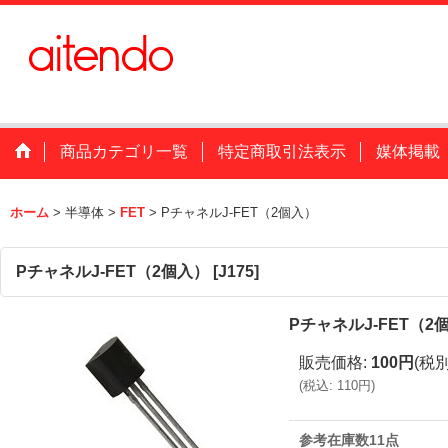
商品カテゴリ一覧
特定商取引法表示
媒体掲載
ホーム
>
半導体
>
FET
>
PチャネルJ-FET（2個入）
PチャネルJ-FET（2個入）
[
J175
]
PチャネルJ-FET（2
販売価格
:
100円
(税別
(
税込
:
110円
)
参考在庫数11点