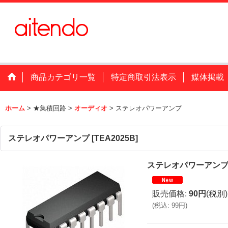
商品カテゴリ一覧
特定商取引法表示
媒体掲載
ホーム
>
★集積回路
>
オーディオ
>
ステレオパワーアンプ
ステレオパワーアンプ
[
TEA2025B
]
ステレオパワーアン
販売価格
:
90円
(税別)
(
税込
:
99円
)