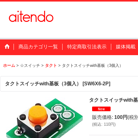
商品カテゴリ一覧
特定商取引法表示
媒体掲載
ホーム
>
☆スイッチ
>
タクト
>
タクトスイッチwith基板（3個入）
タクトスイッチwith基板（3個入）
[
SW6X6-2P
]
タクトスイッチwith
販売価格
:
100円
(税別
(
税込
:
110円
)