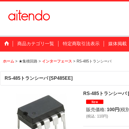
商品カテゴリ一覧
特定商取引法表示
媒体掲載
ホーム
>
★集積回路
>
インターフェース
>
RS-485トランシーバ
RS-485トランシーバ
[
SP485EE
]
RS-485トランシーバ
販売価格
:
100円
(税別
(
税込
:
110円
)